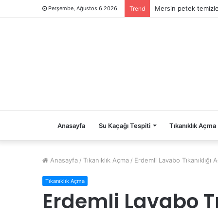
Mersin petek temizl
Perşembe, Ağustos 6 2026
Trend
Anasayfa
Su Kaçağı Tespiti
Tıkanıklık Açma
Anasayfa
/
Tıkanıklık Açma
/
Erdemli Lavabo Tıkanıklığ
Tıkanıklık Açma
Erdemli Lavabo T