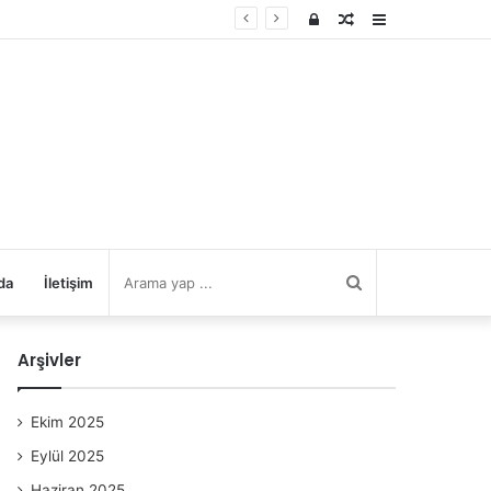
Kayıt
Rastgele
Kenar
Ol
Makale
Bölmesi
Arama
da
İletişim
yap
Arşivler
...
Ekim 2025
Eylül 2025
Haziran 2025