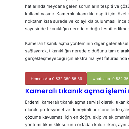
hatlarında meydana gelen sorunların tespiti ve ç
kullanılmasıdır. Kameralı tıkanıklık tespiti için, öze
noktanın kısa sürede ve kolaylıkla bulunması, ince b
sayesinde tıkanıklığın nerede olduğu tespit edilme
Kameralı tıkanık açma yönteminin diğer geleneksel 
sağlayarak, tıkanıklığın nerede olduğunu tam olarak
gerçekleşmeyeceği için ekstra maliyet faturasında 
Hemen Ara 0 532 359 85 86
whatsapp 0 532 35
Kameralı tıkanık açma işlemi n
Erdemli kameralı tıkanık açma servisi olarak, tıkan
olarak, profesyonel ve deneyimli personellerle çalı
çözüme kavuşması için en doğru ekip ve ekipmanla
yöntemi tıkanıklık sorunu ortadan kaldırırken, ay