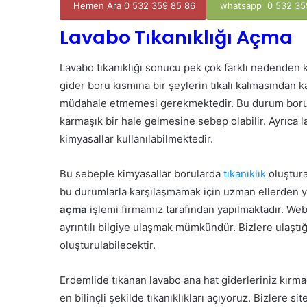
Hemen Ara 0 532 359 85 86
whatsapp 0 532 35
Lavabo Tıkanıklığı Açma
Lavabo tıkanıklığı sonucu pek çok farklı nedenden 
gider boru kısmına bir şeylerin tıkalı kalmasından ka
müdahale etmemesi gerekmektedir. Bu durum boruda
karmaşık bir hale gelmesine sebep olabilir. Ayrıca l
kimyasallar kullanılabilmektedir.
Bu sebeple kimyasallar borularda
tıkanıklık
oluştura
bu durumlarla karşılaşmamak için uzman ellerden 
açma
işlemi firmamız tarafından yapılmaktadır. Web
ayrıntılı bilgiye ulaşmak mümkündür. Bizlere ulaştığı
oluşturulabilecektir.
Erdemlide tıkanan lavabo ana hat giderleriniz kırm
en bilinçli şekilde tıkanıklıkları açıyoruz. Bizlere s