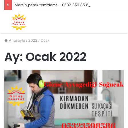
Mersin petek temizleme – 0532 359 85 86
Anasayfa
/
2022
/
Ocak
Ay:
Ocak 2022