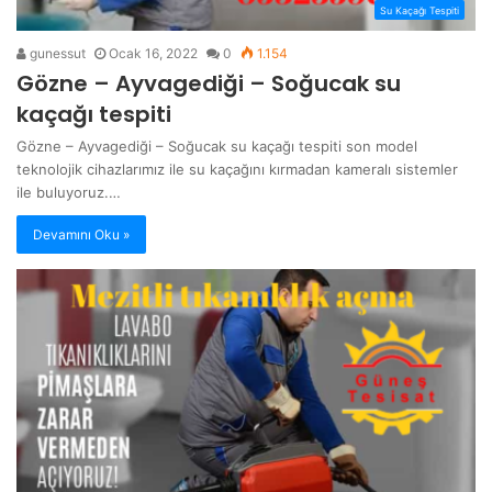
Su Kaçağı Tespiti
gunessut
Ocak 16, 2022
0
1.154
Gözne – Ayvagediği – Soğucak su
kaçağı tespiti
Gözne – Ayvagediği – Soğucak su kaçağı tespiti son model
teknolojik cihazlarımız ile su kaçağını kırmadan kameralı sistemler
ile buluyoruz.…
Devamını Oku »