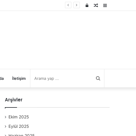
Kayıt
Rastgele
Kenar
Ol
Makale
Bölmesi
Arama
da
İletişim
yap
Arşivler
...
Ekim 2025
Eylül 2025
Haziran 2025