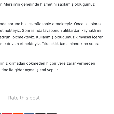
ir. Mersin’in genelinde hizmetini sağlamış olduğumuz
inde soruna hızlıca müdahale etmekteyiz. Öncelikli olarak
 etmekteyiz. Sonrasında lavabonun atıklardan kaynaklı mı
madığını ölçmekteyiz. Kullanmış olduğumuz kimyasal içeren
şleme devam etmekteyiz. Tıkanıklık tamamlandıktan sonra
larınız kırmadan dökmeden hiçbir yere zarar vermeden
ina ile gider açma işlemi yapılır.
Rate this post
Tumblr
Pinterest
Reddit
VKontakte
E-Posta ile paylaş
Yazdır