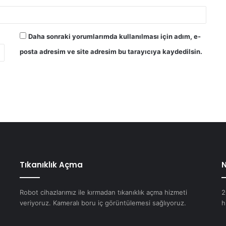
Daha sonraki yorumlarımda kullanılması için adım, e-
posta adresim ve site adresim bu tarayıcıya kaydedilsin.
Tıkanıklık Açma
N
Robot cihazlarımız ile kırmadan tıkanıklık açma hizmeti
2
veriyoruz. Kameralı boru iç görüntülemesi sağlıyoruz.
h