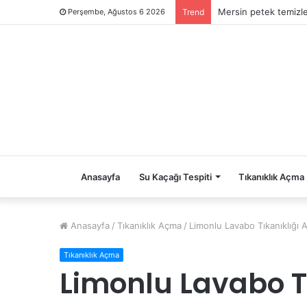
Mersin petek temizl
Perşembe, Ağustos 6 2026
Trend
Anasayfa
Su Kaçağı Tespiti
Tıkanıklık Açma
Anasayfa
/
Tıkanıklık Açma
/
Limonlu Lavabo Tıkanıklığı
Tıkanıklık Açma
Limonlu Lavabo T