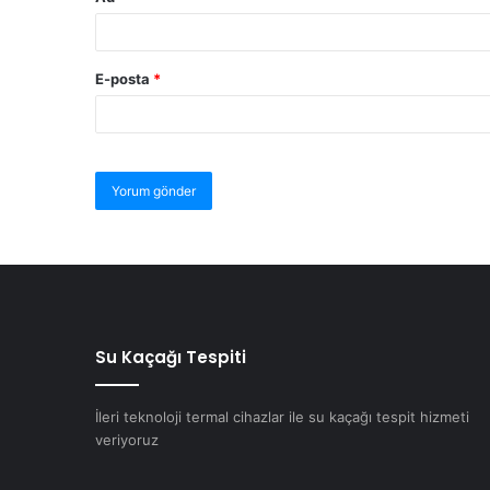
E-posta
*
Su Kaçağı Tespiti
İleri teknoloji termal cihazlar ile su kaçağı tespit hizmeti
veriyoruz