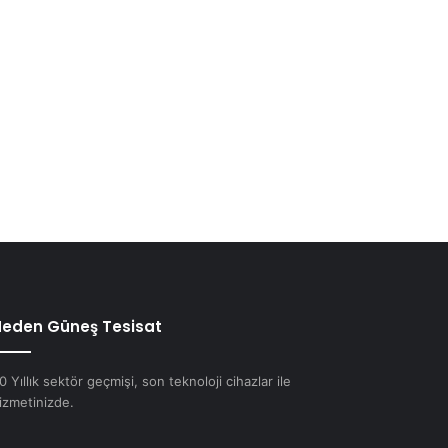
eden Güneş Tesisat
0 Yıllık sektör geçmişi, son teknoloji cihazlar ile
izmetinizde.