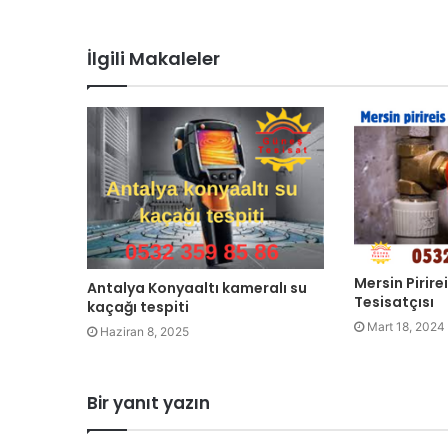
i
t
İlgili Makaleler
e
s
i
Mersin Pirire
Antalya Konyaaltı kameralı su
Tesisatçısı
kaçağı tespiti
Mart 18, 2024
Haziran 8, 2025
Bir yanıt yazın