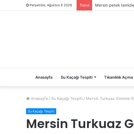
Mersin petek temizl
Perşembe, Ağustos 6 2026
Trend
Anasayfa
Su Kaçağı Tespiti
Tıkanıklık Açma
Anasayfa
/
Su Kaçağı Tespiti
/
Mersin Turkuaz Gömme Re
Su Kaçağı Tespiti
Mersin Turkuaz 