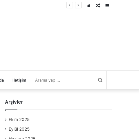
Kayıt
Rastgele
Kenar
Ol
Makale
Bölmesi
Arama
da
İletişim
yap
Arşivler
...
Ekim 2025
Eylül 2025
Haziran 2025