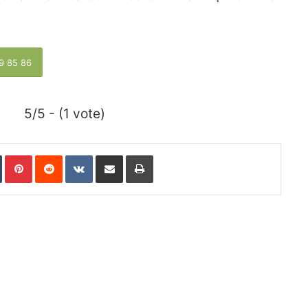
9 85 86
5/5 - (1 vote)
Tumblr
Pinterest
Reddit
VKontakte
E-Posta ile paylaş
Yazdır