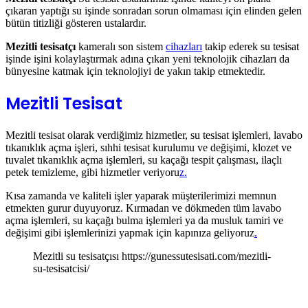
çıkaran yaptığı su işinde sonradan sorun olmaması için elinden gelen
bütün titizliği gösteren ustalardır.
Mezitli tesisatçı
kameralı son sistem
cihazları
takip ederek su tesisat
işinde işini kolaylaştırmak adına çıkan yeni teknolojik cihazları da
bünyesine katmak için teknolojiyi de yakın takip etmektedir.
Mezitli Tesisat
Mezitli tesisat olarak verdiğimiz hizmetler, su tesisat işlemleri, lavabo
tıkanıklık açma işleri, sıhhi tesisat kurulumu ve değişimi, klozet ve
tuvalet tıkanıklık açma işlemleri, su kaçağı tespit çalışması, ilaçlı
petek temizleme, gibi hizmetler veriyoru
z.
Kısa zamanda ve kaliteli işler yaparak müşterilerimizi memnun
etmekten gurur duyuyoruz. Kırmadan ve dökmeden tüm lavabo
açma işlemleri, su kaçağı bulma işlemleri ya da musluk tamiri ve
değişimi gibi işlemlerinizi yapmak için kapınıza geliyoruz
.
Mezitli su tesisatçısı https://gunessutesisati.com/mezitli-
su-tesisatcisi/