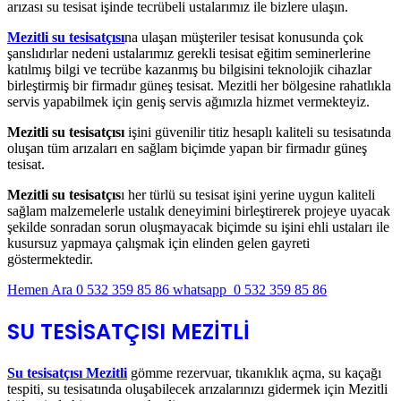
arızası su tesisat işinde tecrübeli ustalarımız ile bizlere ulaşın.
Mezitli su tesisatçısı
na ulaşan müşteriler tesisat konusunda çok
şanslıdırlar nedeni ustalarımız gerekli tesisat eğitim seminerlerine
katılmış bilgi ve tecrübe kazanmış bu bilgisini teknolojik cihazlar
birleştirmiş bir firmadır güneş tesisat. Mezitli her bölgesine rahatlıkla
servis yapabilmek için geniş servis ağımızla hizmet vermekteyiz.
Mezitli su tesisatçısı
işini güvenilir titiz hesaplı kaliteli su tesisatında
oluşan tüm arızaları en sağlam biçimde yapan bir firmadır güneş
tesisat.
Mezitli su tesisatçıs
ı her türlü su tesisat işini yerine uygun kaliteli
sağlam malzemelerle ustalık deneyimini birleştirerek projeye uyacak
şekilde sonradan sorun oluşmayacak biçimde su işini ehli ustaları ile
kusursuz yapmaya çalışmak için elinden gelen gayreti
göstermektedir.
Hemen Ara 0 532 359 85 86
whatsapp 0 532 359 85 86
SU TESİSATÇISI MEZİTLİ
Su tesisatçısı Mezitli
gömme rezervuar, tıkanıklık açma, su kaçağı
tespiti, su tesisatında oluşabilecek arızalarınızı gidermek için Mezitli