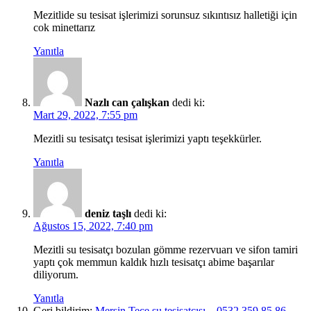
Mezitlide su tesisat işlerimizi sorunsuz sıkıntısız halletiği için
cok minettarız
Yanıtla
Nazlı can çalışkan
dedi ki:
Mart 29, 2022, 7:55 pm
Mezitli su tesisatçı tesisat işlerimizi yaptı teşekkürler.
Yanıtla
deniz taşlı
dedi ki:
Ağustos 15, 2022, 7:40 pm
Mezitli su tesisatçı bozulan gömme rezervuarı ve sifon tamiri
yaptı çok memmun kaldık hızlı tesisatçı abime başarılar
diliyorum.
Yanıtla
Geri bildirim:
Mersin Tece su tesisatçısı – 0532 359 85 86 -