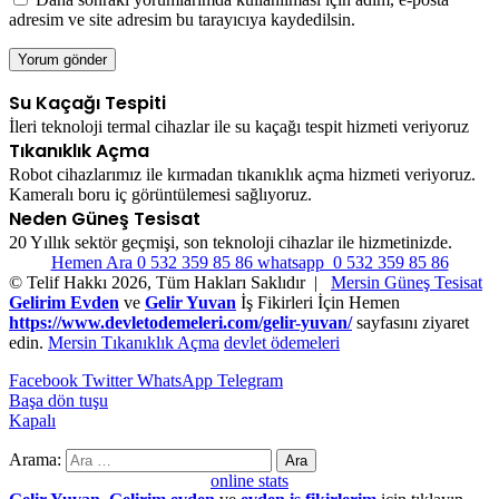
adresim ve site adresim bu tarayıcıya kaydedilsin.
Su Kaçağı Tespiti
İleri teknoloji termal cihazlar ile su kaçağı tespit hizmeti veriyoruz
Tıkanıklık Açma
Robot cihazlarımız ile kırmadan tıkanıklık açma hizmeti veriyoruz.
Kameralı boru iç görüntülemesi sağlıyoruz.
Neden Güneş Tesisat
20 Yıllık sektör geçmişi, son teknoloji cihazlar ile hizmetinizde.
Hemen Ara 0 532 359 85 86
whatsapp 0 532 359 85 86
© Telif Hakkı 2026, Tüm Hakları Saklıdır |
Mersin Güneş Tesisat
Gelirim Evden
ve
Gelir Yuvan
İş Fikirleri İçin Hemen
https://www.devletodemeleri.com/gelir-yuvan/
sayfasını ziyaret
edin.
Mersin Tıkanıklık Açma
devlet ödemeleri
Facebook
Twitter
WhatsApp
Telegram
Başa dön tuşu
Kapalı
Arama:
online stats