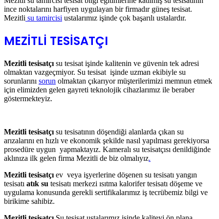
Mezitli su tamircisi tesisat bilgi eğitimlerine katılmış su tesisatının
ince noktalarını harfiyen uygulayan bir firmadır güneş tesisat.
Mezitli
su tamircisi
ustalarımız işinde çok başarılı ustalardır.
MEZİTLİ TESİSATÇI
Mezitli tesisatçı
su tesisat işinde kalitenin ve güvenin tek adresi
olmaktan vazgeçmiyor. Su tesisat işinde uzman ekibiyle su
sorunlarını
sorun
olmaktan çıkarıyor müşterilerimizi memnun etmek
için elimizden gelen gayreti teknolojik cihazlarımız ile beraber
göstermekteyiz.
Mezitli tesisatçı
su tesisatının döşendiği alanlarda çıkan su
arızalarını en hızlı ve ekonomik şekilde nasıl yapılması gerekiyorsa
prosedüre uygun yapmaktayız. Kameralı su tesisatçısı denildiğinde
aklınıza ilk gelen firma Mezitli de biz olmalıyız
.
Mezitli tesisatçı
ev veya işyerlerine döşenen su tesisatı yangın
tesisatı
atık su
tesisatı merkezi ısıtma kalorifer tesisatı döşeme ve
uygulama konusunda gerekli sertifikalarımız iş tecrübemiz bilgi ve
birikime sahibiz.
Mezitli tesisatçı
Su tesisat ustalarımız işinde kaliteyi ön plana