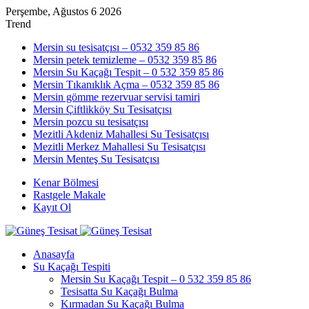
Perşembe, Ağustos 6 2026
Trend
Mersin su tesisatçısı – 0532 359 85 86
Mersin petek temizleme – 0532 359 85 86
Mersin Su Kaçağı Tespit – 0 532 359 85 86
Mersin Tıkanıklık Açma – 0532 359 85 86
Mersin gömme rezervuar servisi tamiri
Mersin Çiftlikköy Su Tesisatçısı
Mersin pozcu su tesisatçısı
Mezitli Akdeniz Mahallesi Su Tesisatçısı
Mezitli Merkez Mahallesi Su Tesisatçısı
Mersin Menteş Su Tesisatçısı
Kenar Bölmesi
Rastgele Makale
Kayıt Ol
Anasayfa
Su Kaçağı Tespiti
Mersin Su Kaçağı Tespit – 0 532 359 85 86
Tesisatta Su Kaçağı Bulma
Kırmadan Su Kaçağı Bulma