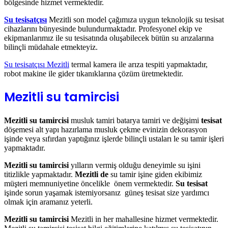
bölgesinde hizmet vermektedir.
Su tesisatçısı
Mezitli son model çağımıza uygun teknolojik su tesisat
cihazlarını bünyesinde bulundurmaktadır. Profesyonel ekip ve
ekipmanlarımız ile su tesisatında oluşabilecek bütün su arızalarına
bilinçli müdahale etmekteyiz.
Su tesisatçısı Mezitli
termal kamera ile arıza tespiti yapmaktadır,
robot makine ile gider tıkanıklarına çözüm üretmektedir.
Mezitli su tamircisi
Mezitli su tamircisi
musluk tamiri batarya tamiri ve değişimi
tesisat
döşemesi alt yapı hazırlama musluk çekme evinizin dekorasyon
işinde veya sıfırdan yaptığınız işlerde bilinçli ustaları le su tamir işleri
yapmaktadır.
Mezitli su tamircisi
yılların vermiş olduğu deneyimle su işini
titizlikle yapmaktadır.
Mezitli de
su tamir işine giden ekibimiz
müşteri memnuniyetine öncelikle önem vermektedir.
Su tesisat
işinde sorun yaşamak istemiyorsanız güneş tesisat size yardımcı
olmak için aramanız yeterli.
Mezitli su tamircisi
Mezitli in her mahallesine hizmet vermektedir.