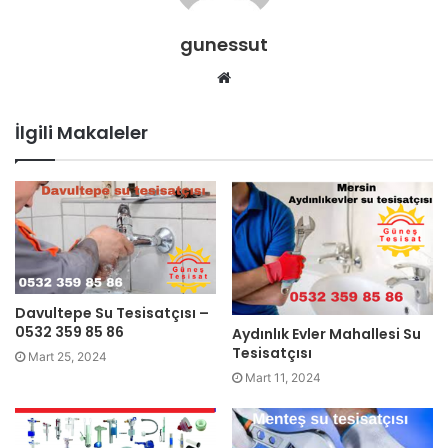
gunessut
W
e
b
İlgili Makaleler
s
i
t
e
s
i
Davultepe Su Tesisatçısı –
0532 359 85 86
Aydınlık Evler Mahallesi Su
Tesisatçısı
Mart 25, 2024
Mart 11, 2024