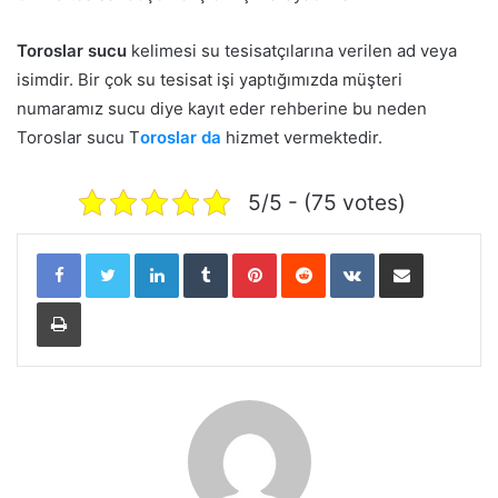
Toroslar sucu
kelimesi su tesisatçılarına verilen ad veya
isimdir. Bir çok su tesisat işi yaptığımızda müşteri
numaramız sucu diye kayıt eder rehberine bu neden
Toroslar sucu T
oroslar da
hizmet vermektedir.
5/5 - (75 votes)
LinkedIn
Tumblr
Pinterest
Reddit
VKontakte
E-Posta ile paylaş
Yazdır