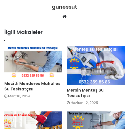
gunessut
W
e
b
İlgili Makaleler
s
i
t
e
s
i
Mezitli Menderes Mahallesi
Su Tesisatçısı
Mersin Menteş Su
Tesisatçısı
Mart 16, 2024
Haziran 12, 2025