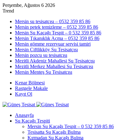
Perşembe, Ağustos 6 2026
Trend
Mersin su tesisatçısı – 0532 359 85 86
Mersin petek temizleme – 0532 359 85 86
Mersin Su Kaçağı Tespit – 0 532 359 85 86
Mersin Tıkanıklık Açma – 0532 359 85 86
Mersin gömme rezervuar servisi tamiri
Mersin Çiftlikköy Su Tesisatçısı
Mersin pozcu su tesisatçısı
Mezitli Akdeniz Mahallesi Su Tesisatçısı
Mezitli Merkez Mahallesi Su Tesisatçısı
Mersin Menteş Su Tesisatçısı
Kenar Bölmesi
Rastgele Makale
Kayıt Ol
Anasayfa
Su Kaçağı Tespiti
Mersin Su Kaçağı Tespit – 0 532 359 85 86
Tesisatta Su Kaçağı Bulma
Kırmadan Su Kaçağı Bulma