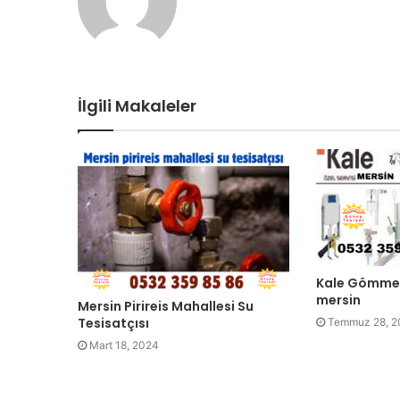
e
b
s
i
t
İlgili Makaleler
e
s
i
Kale Gömme 
mersin
Mersin Pirireis Mahallesi Su
Tesisatçısı
Temmuz 28, 2
Mart 18, 2024