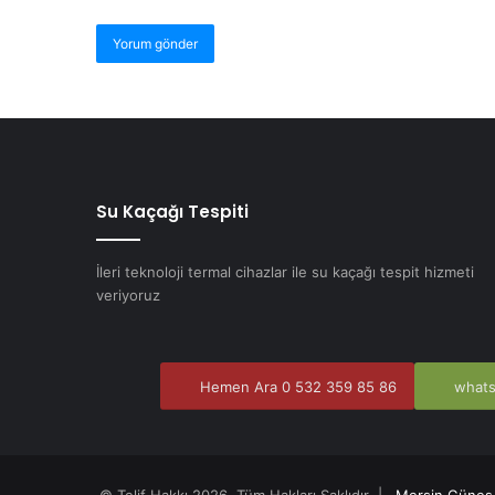
Su Kaçağı Tespiti
İleri teknoloji termal cihazlar ile su kaçağı tespit hizmeti
veriyoruz
Hemen Ara 0 532 359 85 86
whats