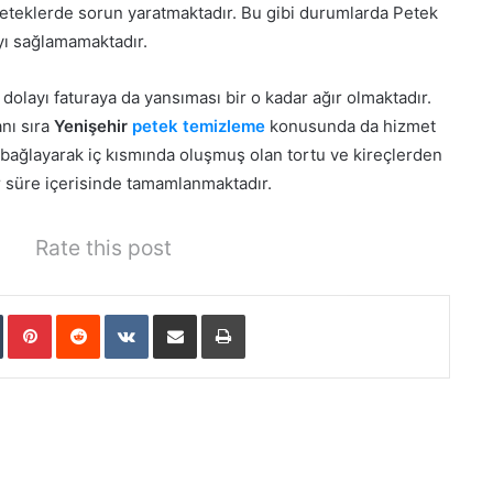
peteklerde sorun yaratmaktadır. Bu gibi durumlarda Petek
yı sağlamamaktadır.
dolayı faturaya da yansıması bir o kadar ağır olmaktadır.
nı sıra
Yenişehir
petek temizleme
konusunda da hizmet
bağlayarak iç kısmında oluşmuş olan tortu ve kireçlerden
ir süre içerisinde tamamlanmaktadır.
Rate this post
Tumblr
Pinterest
Reddit
VKontakte
E-Posta ile paylaş
Yazdır