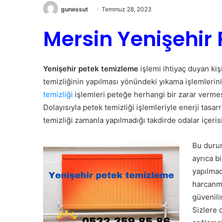
gunessut
Temmuz 28, 2023
Mersin Yenişehir
Yenişehir petek temizleme
işlemi ihtiyaç duyan kiş
temizliğinin yapılması yönündeki yıkama işlemlerini
temizliği
işlemleri peteğe herhangi bir zarar vermes
Dolayısıyla petek temizliği işlemleriyle enerji ta
temizliği zamanla yapılmadığı takdirde odalar içeris
Bu durum
ayrıca b
yapılmad
harcanma
güvenili
Sizlere 