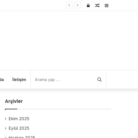
Kayıt
Rastgele
Kenar
Ol
Makale
Bölmesi
Arama
da
İletişim
yap
Arşivler
...
Ekim 2025
Eylül 2025
Haziran 2025