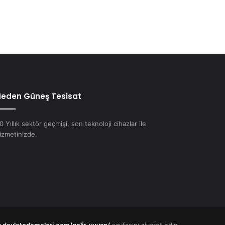
eden Güneş Tesisat
0 Yıllık sektör geçmişi, son teknoloji cihazlar ile
izmetinizde.