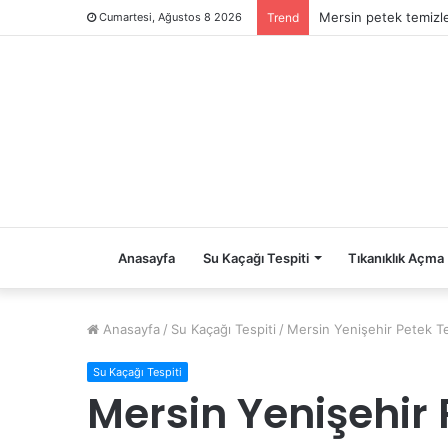
Mersin petek temiz
Cumartesi, Ağustos 8 2026
Trend
Anasayfa
Su Kaçağı Tespiti
Tıkanıklık Açma
Anasayfa
/
Su Kaçağı Tespiti
/
Mersin Yenişehir Petek 
Su Kaçağı Tespiti
Mersin Yenişehir