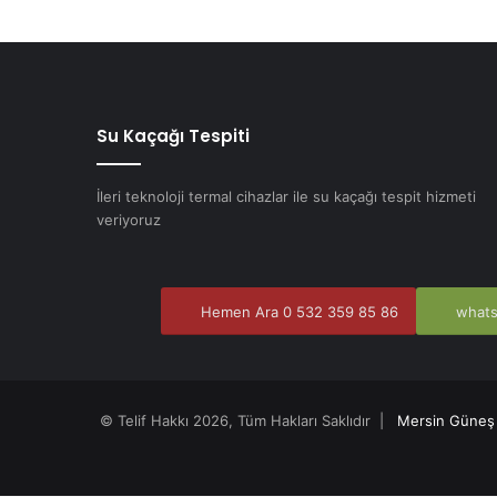
Su Kaçağı Tespiti
İleri teknoloji termal cihazlar ile su kaçağı tespit hizmeti
veriyoruz
Hemen Ara 0 532 359 85 86
whats
© Telif Hakkı 2026, Tüm Hakları Saklıdır |
Mersin Güneş 