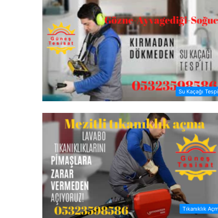
Su Kaçağı Tespi
Tıkanıklık Aç