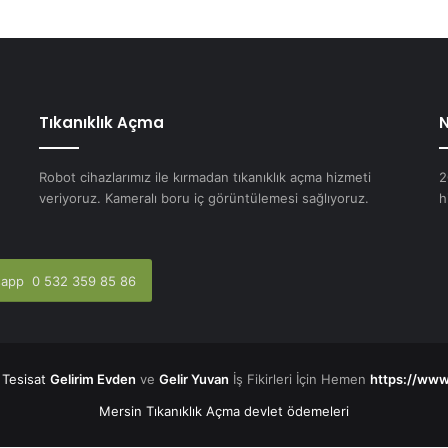
Tıkanıklık Açma
N
Robot cihazlarımız ile kırmadan tıkanıklık açma hizmeti
2
veriyoruz. Kameralı boru iç görüntülemesi sağlıyoruz.
h
app 0 532 359 85 86
Tesisat
Gelirim Evden
ve
Gelir Yuvan
İş Fikirleri İçin Hemen
https://www
Mersin Tıkanıklık Açma
devlet ödemeleri