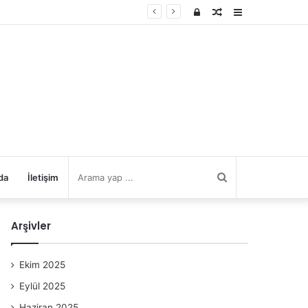
Kayıt
Rastgele
Kenar
Ol
Makale
Bölmesi
Arama
da
İletişim
yap
Arşivler
...
Ekim 2025
Eylül 2025
Haziran 2025