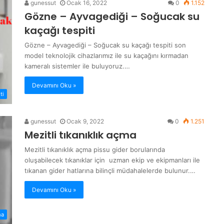
gunessut
Ocak 16, 2022
0
1.152
Gözne – Ayvagediği – Soğucak su
kaçağı tespiti
Gözne – Ayvagediği – Soğucak su kaçağı tespiti son
model teknolojik cihazlarımız ile su kaçağını kırmadan
kameralı sistemler ile buluyoruz.…
Devamını Oku »
ti
gunessut
Ocak 9, 2022
0
1.251
Mezitli tıkanıklık açma
Mezitli tıkanıklık açma pissu gider borularında
oluşabilecek tıkanıklar için uzman ekip ve ekipmanları ile
tıkanan gider hatlarına bilinçli müdahalelerde bulunur.…
Devamını Oku »
ma