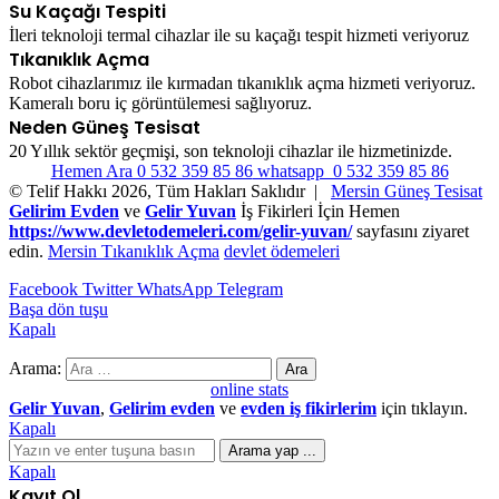
Su Kaçağı Tespiti
İleri teknoloji termal cihazlar ile su kaçağı tespit hizmeti veriyoruz
Tıkanıklık Açma
Robot cihazlarımız ile kırmadan tıkanıklık açma hizmeti veriyoruz.
Kameralı boru iç görüntülemesi sağlıyoruz.
Neden Güneş Tesisat
20 Yıllık sektör geçmişi, son teknoloji cihazlar ile hizmetinizde.
Hemen Ara 0 532 359 85 86
whatsapp 0 532 359 85 86
© Telif Hakkı 2026, Tüm Hakları Saklıdır |
Mersin Güneş Tesisat
Gelirim Evden
ve
Gelir Yuvan
İş Fikirleri İçin Hemen
https://www.devletodemeleri.com/gelir-yuvan/
sayfasını ziyaret
edin.
Mersin Tıkanıklık Açma
devlet ödemeleri
Facebook
Twitter
WhatsApp
Telegram
Başa dön tuşu
Kapalı
Arama:
online stats
Gelir Yuvan
,
Gelirim evden
ve
evden iş fikirlerim
için tıklayın.
Kapalı
Arama yap ...
Kapalı
Kayıt Ol