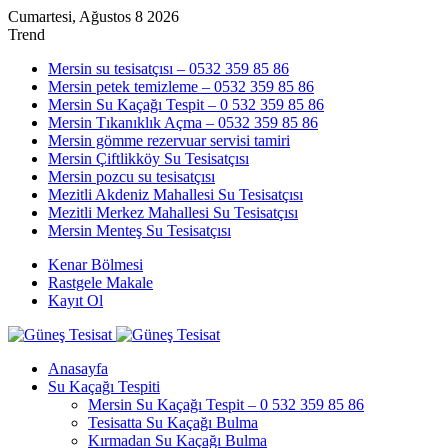
Cumartesi, Ağustos 8 2026
Trend
Mersin su tesisatçısı – 0532 359 85 86
Mersin petek temizleme – 0532 359 85 86
Mersin Su Kaçağı Tespit – 0 532 359 85 86
Mersin Tıkanıklık Açma – 0532 359 85 86
Mersin gömme rezervuar servisi tamiri
Mersin Çiftlikköy Su Tesisatçısı
Mersin pozcu su tesisatçısı
Mezitli Akdeniz Mahallesi Su Tesisatçısı
Mezitli Merkez Mahallesi Su Tesisatçısı
Mersin Menteş Su Tesisatçısı
Kenar Bölmesi
Rastgele Makale
Kayıt Ol
Anasayfa
Su Kaçağı Tespiti
Mersin Su Kaçağı Tespit – 0 532 359 85 86
Tesisatta Su Kaçağı Bulma
Kırmadan Su Kaçağı Bulma