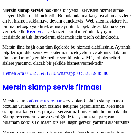
Mersin siamp servisi
hakkında bir yetkili servisten hizmet almak
isteyen kişiler olabilmektedir. Bu anlamda marka çatısı altında sizlere
en iyi hizmeti sağlamaya devam etmekteyiz. Web sitemiz sizlere iyi
bir hizmet sağlayabilmek adına ayrıntılı bir şekilde açıklamaya yer
vermektedir.
Rezervuar
ve klozet takımları gündelik yaşam
içerisinde sağlık ihtiyaçlarını gidermek için tercih edilmektedir.
Mersin iline bağlı olan tüm ilçelerde bu hizmeti alabilirsiniz. Ayrıntılı
bilgiler için dilerseniz web sitemizi inceleyebilir ve aklınıza takılan
tüm soruları müşteri hizmetine sorabilirsiniz. Müşteri hizmetleri
sizlere yardımcı olacak bir şekilde hizmet vermektedir.
Hemen Ara 0 532 359 85 86
whatsapp 0 532 359 85 86
Mersin siamp servis firması
Mersin siamp
gömme rezervuar
servis olarak bütün siamp marka
bozulan ürünleriniz için bizimle iletişime geçebilirsiniz. Mersinde
siamp marka yedek parçalar servisimiz bünyesinde bulunmaktadır.
Siamp rezervuarınız arıza verdiğinde telaşlanmayın parçasını
bulamam korkusu olmasın bizlere ulaşın gerekli yardımı alabilirsiniz.
Mersin siamp özel servis firması olarak gerekli tecrübe ve bilgiye